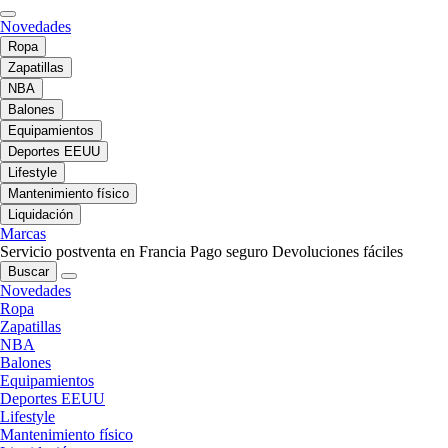
Novedades
Ropa
Zapatillas
NBA
Balones
Equipamientos
Deportes EEUU
Lifestyle
Mantenimiento físico
Liquidación
Marcas
Servicio postventa en Francia
Pago seguro
Devoluciones fáciles
Buscar
Novedades
Ropa
Zapatillas
NBA
Balones
Equipamientos
Deportes EEUU
Lifestyle
Mantenimiento físico