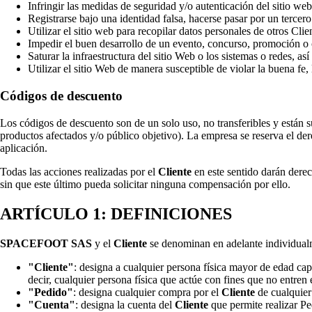
Infringir las medidas de seguridad y/o autenticación del sitio we
Registrarse bajo una identidad falsa, hacerse pasar por un tercero
Utilizar el sitio web para recopilar datos personales de otros Clie
Impedir el buen desarrollo de un evento, concurso, promoción o 
Saturar la infraestructura del sitio Web o los sistemas o redes, a
Utilizar el sitio Web de manera susceptible de violar la buena fe, 
Códigos de descuento
Los códigos de descuento son de un solo uso, no transferibles y están 
productos afectados y/o público objetivo). La empresa se reserva el de
aplicación.
Todas las acciones realizadas por el
Cliente
en este sentido darán dere
sin que este último pueda solicitar ninguna compensación por ello.
ARTÍCULO 1: DEFINICIONES
SPACEFOOT SAS
y el
Cliente
se denominan en adelante individualm
"Cliente"
: designa a cualquier persona física mayor de edad ca
decir, cualquier persona física que actúe con fines que no entren e
"Pedido"
: designa cualquier compra por el
Cliente
de cualquier
"Cuenta"
: designa la cuenta del
Cliente
que permite realizar Pe