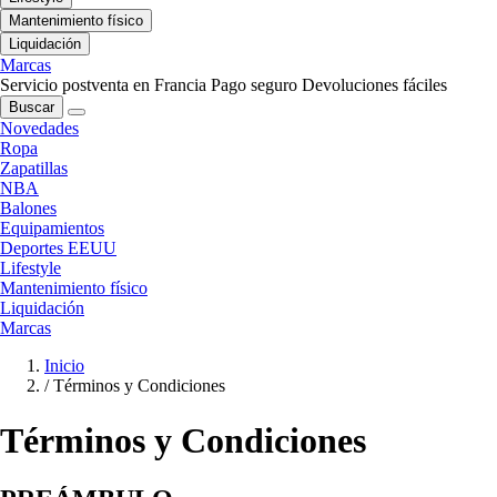
Mantenimiento físico
Liquidación
Marcas
Servicio postventa en Francia
Pago seguro
Devoluciones fáciles
Buscar
Novedades
Ropa
Zapatillas
NBA
Balones
Equipamientos
Deportes EEUU
Lifestyle
Mantenimiento físico
Liquidación
Marcas
Inicio
/
Términos y Condiciones
Términos y Condiciones