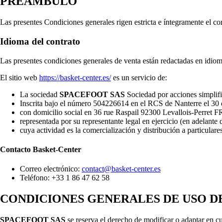
PREÁMBULO
Las presentes Condiciones generales rigen estricta e íntegramente el con
Idioma del contrato
Las presentes condiciones generales de venta están redactadas en idioma
El sitio web
https://basket-center.es/
es un servicio de:
La sociedad
SPACEFOOT SAS
Sociedad por acciones simplifi
Inscrita bajo el número 504226614 en el RCS de Nanterre el 30
con domicilio social en 36 rue Raspail 92300 Levallois-Per
representada por su representante legal en ejercicio (en adelant
cuya actividad es la comercialización y distribución a particulare
Contacto
Basket-Center
Correo electrónico:
contact@basket-center.es
Teléfono: +33 1 86 47 62 58
CONDICIONES GENERALES DE USO DE
SPACEFOOT SAS
se reserva el derecho de modificar o adaptar en cu