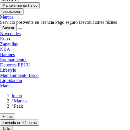
Mantenimiento físico
Liquidación
Marcas
Servicio postventa en Francia
Pago seguro
Devoluciones fáciles
Buscar
Novedades
Ropa
Zapatillas
NBA
Balones
Equipamientos
Deportes EEUU
Lifestyle
Mantenimiento físico
Liquidación
Marcas
Inicio
/
Marcas
/
Peak
Filtros
Enviado en 24 horas
Talla