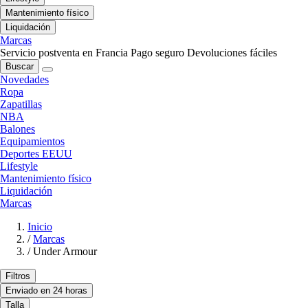
Mantenimiento físico
Liquidación
Marcas
Servicio postventa en Francia
Pago seguro
Devoluciones fáciles
Buscar
Novedades
Ropa
Zapatillas
NBA
Balones
Equipamientos
Deportes EEUU
Lifestyle
Mantenimiento físico
Liquidación
Marcas
Inicio
/
Marcas
/
Under Armour
Filtros
Enviado en 24 horas
Talla