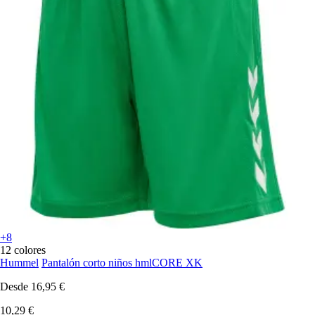
+8
12 colores
Hummel
Pantalón corto niños hmlCORE XK
Desde
16,95 €
10,29 €