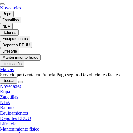
Novedades
Ropa
Zapatillas
NBA
Balones
Equipamientos
Deportes EEUU
Lifestyle
Mantenimiento físico
Liquidación
Marcas
Servicio postventa en Francia
Pago seguro
Devoluciones fáciles
Buscar
Novedades
Ropa
Zapatillas
NBA
Balones
Equipamientos
Deportes EEUU
Lifestyle
Mantenimiento físico