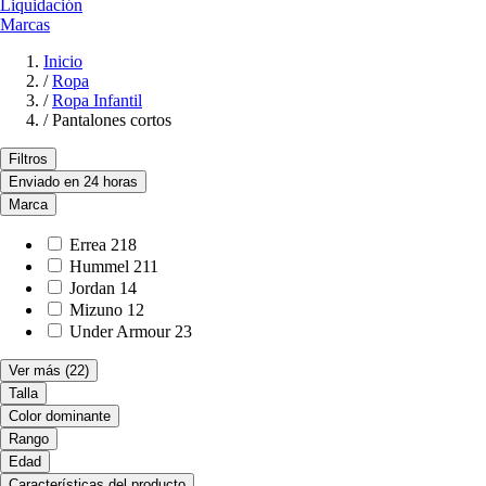
Liquidación
Marcas
Inicio
/
Ropa
/
Ropa Infantil
/
Pantalones cortos
Filtros
Enviado en 24 horas
Marca
Errea
218
Hummel
211
Jordan
14
Mizuno
12
Under Armour
23
Ver más
(22)
Talla
Color dominante
Rango
Edad
Características del producto