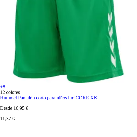
+8
12 colores
Hummel
Pantalón corto para niños hmlCORE XK
Desde
16,95 €
11,37 €