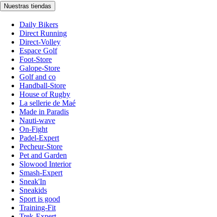
Nuestras tiendas
Daily Bikers
Direct Running
Direct-Volley
Espace Golf
Foot-Store
Galope-Store
Golf and co
Handball-Store
House of Rugby
La sellerie de Maé
Made in Paradis
Nauti-wave
On-Fight
Padel-Expert
Pecheur-Store
Pet and Garden
Slowood Interior
Smash-Expert
Sneak'In
Sneakids
Sport is good
Training-Fit
Trek-Expert