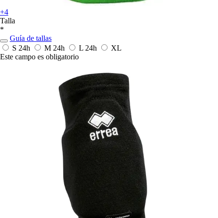
+4
Talla
*
Guía de tallas
S
24h
M
24h
L
24h
XL
Este campo es obligatorio