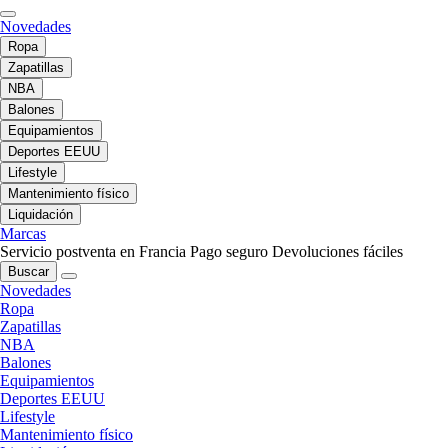
Novedades
Ropa
Zapatillas
NBA
Balones
Equipamientos
Deportes EEUU
Lifestyle
Mantenimiento físico
Liquidación
Marcas
Servicio postventa en Francia
Pago seguro
Devoluciones fáciles
Buscar
Novedades
Ropa
Zapatillas
NBA
Balones
Equipamientos
Deportes EEUU
Lifestyle
Mantenimiento físico