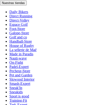
Nuestras tiendas
Daily Bikers
Direct Running
Direct-Volley
Espace Golf
Foot-Store
Galope-Store
Golf and co
Handball-Store
House of Rugby
La sellerie de Maé
Made in Paradis
Nauti-wave
On-Fight
Padel-Expert
Pecheur-Store
Pet and Garden
Slowood Interior
Smash-Expert
Sneak'In
Sneakids
Sport is good
Training-Fit
Trek-Expert