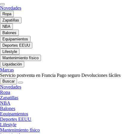
Novedades
Ropa
Zapatillas
NBA
Balones
Equipamientos
Deportes EEUU
Lifestyle
Mantenimiento físico
Liquidación
Marcas
Servicio postventa en Francia
Pago seguro
Devoluciones fáciles
Buscar
Novedades
Ropa
Zapatillas
NBA
Balones
Equipamientos
Deportes EEUU
Lifestyle
Mantenimiento físico