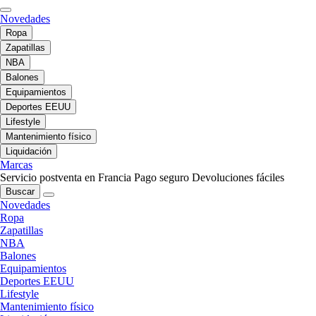
Novedades
Ropa
Zapatillas
NBA
Balones
Equipamientos
Deportes EEUU
Lifestyle
Mantenimiento físico
Liquidación
Marcas
Servicio postventa en Francia
Pago seguro
Devoluciones fáciles
Buscar
Novedades
Ropa
Zapatillas
NBA
Balones
Equipamientos
Deportes EEUU
Lifestyle
Mantenimiento físico