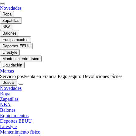
Novedades
Ropa
Zapatillas
NBA
Balones
Equipamientos
Deportes EEUU
Lifestyle
Mantenimiento físico
Liquidación
Marcas
Servicio postventa en Francia
Pago seguro
Devoluciones fáciles
Buscar
Novedades
Ropa
Zapatillas
NBA
Balones
Equipamientos
Deportes EEUU
Lifestyle
Mantenimiento físico