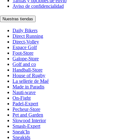
Tarifas y opciones de envío
Aviso de confidencialidad
Nuestras tiendas
Daily Bikers
Direct Running
Direct-Volley
Espace Golf
Foot-Store
Galope-Store
Golf and co
Handball-Store
House of Rugby
La sellerie de Maé
Made in Paradis
Nauti-wave
On-Fight
Padel-Expert
Pecheur-Store
Pet and Garden
Slowood Interior
Smash-Expert
Sneak'In
Sneakids