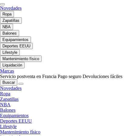
Novedades
Ropa
Zapatillas
NBA
Balones
Equipamientos
Deportes EEUU
Lifestyle
Mantenimiento físico
Liquidación
Marcas
Servicio postventa en Francia
Pago seguro
Devoluciones fáciles
Buscar
Novedades
Ropa
Zapatillas
NBA
Balones
Equipamientos
Deportes EEUU
Lifestyle
Mantenimiento físico