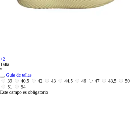
+2
Talla
*
Guía de tallas
39
40,5
42
43
44,5
46
47
48,5
50
51
54
Este campo es obligatorio