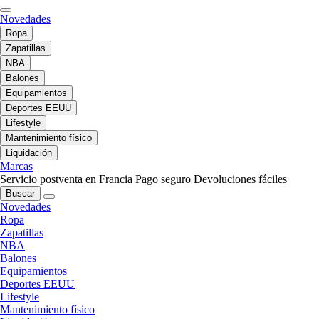
Novedades
Ropa
Zapatillas
NBA
Balones
Equipamientos
Deportes EEUU
Lifestyle
Mantenimiento físico
Liquidación
Marcas
Servicio postventa en Francia
Pago seguro
Devoluciones fáciles
Buscar
Novedades
Ropa
Zapatillas
NBA
Balones
Equipamientos
Deportes EEUU
Lifestyle
Mantenimiento físico