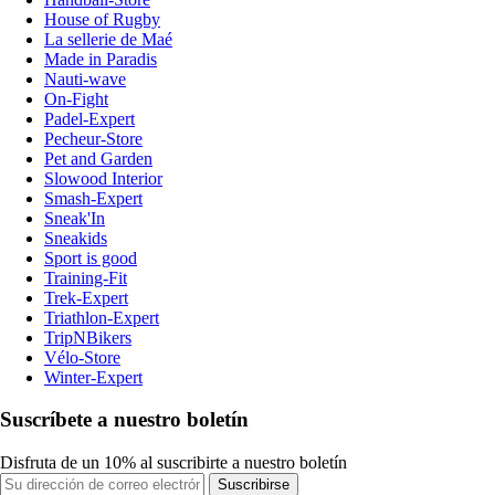
House of Rugby
La sellerie de Maé
Made in Paradis
Nauti-wave
On-Fight
Padel-Expert
Pecheur-Store
Pet and Garden
Slowood Interior
Smash-Expert
Sneak'In
Sneakids
Sport is good
Training-Fit
Trek-Expert
Triathlon-Expert
TripNBikers
Vélo-Store
Winter-Expert
Suscríbete a nuestro boletín
Disfruta de un 10% al suscribirte a nuestro boletín
Suscribirse