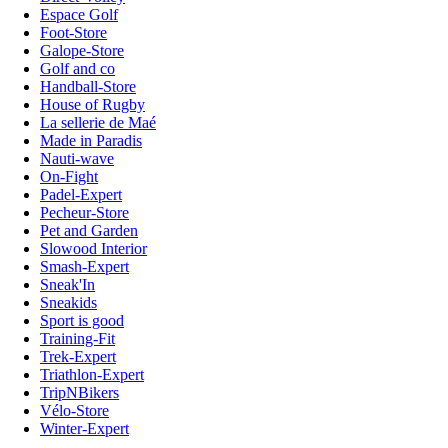
Espace Golf
Foot-Store
Galope-Store
Golf and co
Handball-Store
House of Rugby
La sellerie de Maé
Made in Paradis
Nauti-wave
On-Fight
Padel-Expert
Pecheur-Store
Pet and Garden
Slowood Interior
Smash-Expert
Sneak'In
Sneakids
Sport is good
Training-Fit
Trek-Expert
Triathlon-Expert
TripNBikers
Vélo-Store
Winter-Expert