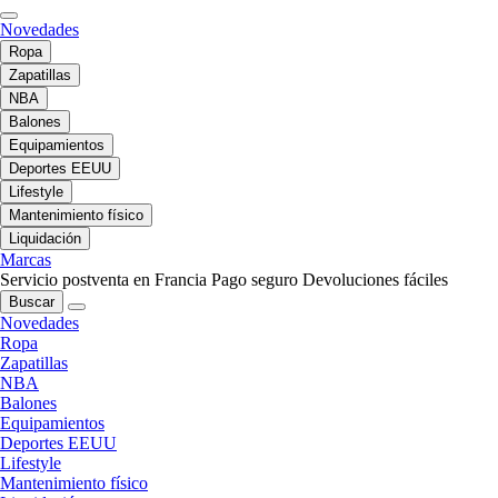
Novedades
Ropa
Zapatillas
NBA
Balones
Equipamientos
Deportes EEUU
Lifestyle
Mantenimiento físico
Liquidación
Marcas
Servicio postventa en Francia
Pago seguro
Devoluciones fáciles
Buscar
Novedades
Ropa
Zapatillas
NBA
Balones
Equipamientos
Deportes EEUU
Lifestyle
Mantenimiento físico