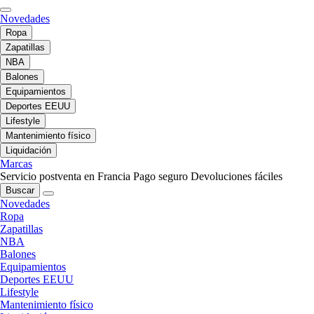
Novedades
Ropa
Zapatillas
NBA
Balones
Equipamientos
Deportes EEUU
Lifestyle
Mantenimiento físico
Liquidación
Marcas
Servicio postventa en Francia
Pago seguro
Devoluciones fáciles
Buscar
Novedades
Ropa
Zapatillas
NBA
Balones
Equipamientos
Deportes EEUU
Lifestyle
Mantenimiento físico