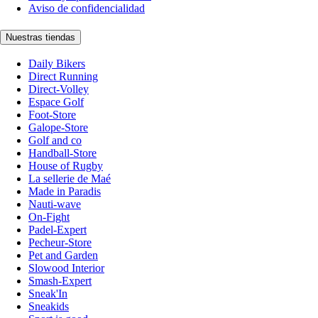
Aviso de confidencialidad
Nuestras tiendas
Daily Bikers
Direct Running
Direct-Volley
Espace Golf
Foot-Store
Galope-Store
Golf and co
Handball-Store
House of Rugby
La sellerie de Maé
Made in Paradis
Nauti-wave
On-Fight
Padel-Expert
Pecheur-Store
Pet and Garden
Slowood Interior
Smash-Expert
Sneak'In
Sneakids