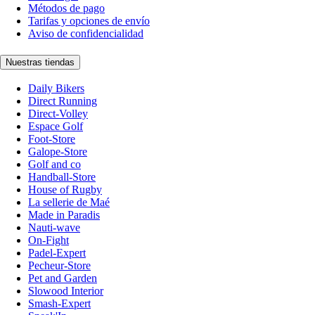
Métodos de pago
Tarifas y opciones de envío
Aviso de confidencialidad
Nuestras tiendas
Daily Bikers
Direct Running
Direct-Volley
Espace Golf
Foot-Store
Galope-Store
Golf and co
Handball-Store
House of Rugby
La sellerie de Maé
Made in Paradis
Nauti-wave
On-Fight
Padel-Expert
Pecheur-Store
Pet and Garden
Slowood Interior
Smash-Expert