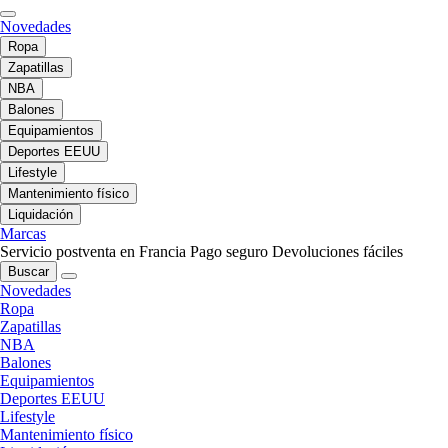
Novedades
Ropa
Zapatillas
NBA
Balones
Equipamientos
Deportes EEUU
Lifestyle
Mantenimiento físico
Liquidación
Marcas
Servicio postventa en Francia
Pago seguro
Devoluciones fáciles
Buscar
Novedades
Ropa
Zapatillas
NBA
Balones
Equipamientos
Deportes EEUU
Lifestyle
Mantenimiento físico