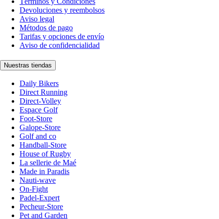
Términos y Condiciones
Devoluciones y reembolsos
Aviso legal
Métodos de pago
Tarifas y opciones de envío
Aviso de confidencialidad
Nuestras tiendas
Daily Bikers
Direct Running
Direct-Volley
Espace Golf
Foot-Store
Galope-Store
Golf and co
Handball-Store
House of Rugby
La sellerie de Maé
Made in Paradis
Nauti-wave
On-Fight
Padel-Expert
Pecheur-Store
Pet and Garden