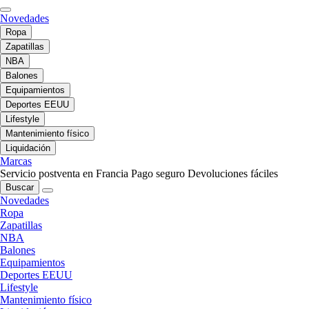
Novedades
Ropa
Zapatillas
NBA
Balones
Equipamientos
Deportes EEUU
Lifestyle
Mantenimiento físico
Liquidación
Marcas
Servicio postventa en Francia
Pago seguro
Devoluciones fáciles
Buscar
Novedades
Ropa
Zapatillas
NBA
Balones
Equipamientos
Deportes EEUU
Lifestyle
Mantenimiento físico