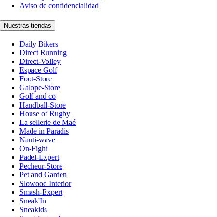
Aviso de confidencialidad
Nuestras tiendas
Daily Bikers
Direct Running
Direct-Volley
Espace Golf
Foot-Store
Galope-Store
Golf and co
Handball-Store
House of Rugby
La sellerie de Maé
Made in Paradis
Nauti-wave
On-Fight
Padel-Expert
Pecheur-Store
Pet and Garden
Slowood Interior
Smash-Expert
Sneak'In
Sneakids