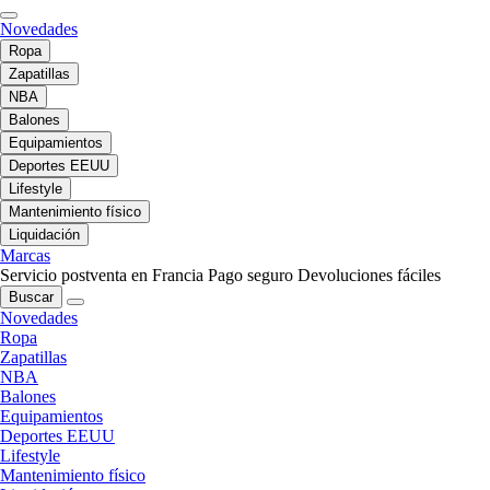
Novedades
Ropa
Zapatillas
NBA
Balones
Equipamientos
Deportes EEUU
Lifestyle
Mantenimiento físico
Liquidación
Marcas
Servicio postventa en Francia
Pago seguro
Devoluciones fáciles
Buscar
Novedades
Ropa
Zapatillas
NBA
Balones
Equipamientos
Deportes EEUU
Lifestyle
Mantenimiento físico