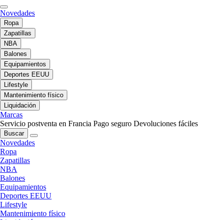
Novedades
Ropa
Zapatillas
NBA
Balones
Equipamientos
Deportes EEUU
Lifestyle
Mantenimiento físico
Liquidación
Marcas
Servicio postventa en Francia
Pago seguro
Devoluciones fáciles
Buscar
Novedades
Ropa
Zapatillas
NBA
Balones
Equipamientos
Deportes EEUU
Lifestyle
Mantenimiento físico