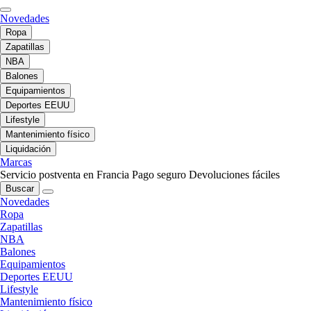
Novedades
Ropa
Zapatillas
NBA
Balones
Equipamientos
Deportes EEUU
Lifestyle
Mantenimiento físico
Liquidación
Marcas
Servicio postventa en Francia
Pago seguro
Devoluciones fáciles
Buscar
Novedades
Ropa
Zapatillas
NBA
Balones
Equipamientos
Deportes EEUU
Lifestyle
Mantenimiento físico