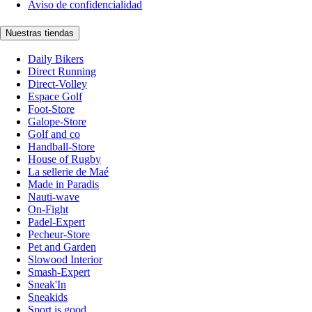
Aviso de confidencialidad
Nuestras tiendas
Daily Bikers
Direct Running
Direct-Volley
Espace Golf
Foot-Store
Galope-Store
Golf and co
Handball-Store
House of Rugby
La sellerie de Maé
Made in Paradis
Nauti-wave
On-Fight
Padel-Expert
Pecheur-Store
Pet and Garden
Slowood Interior
Smash-Expert
Sneak'In
Sneakids
Sport is good