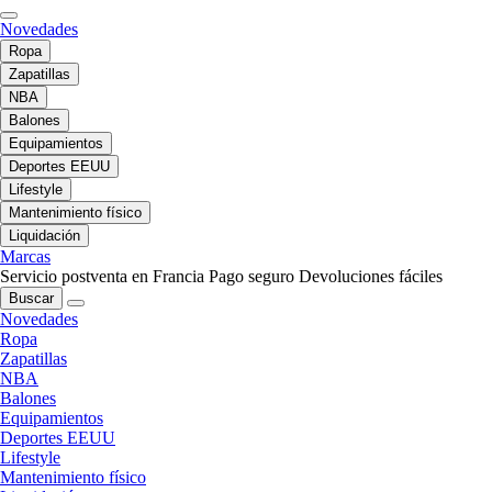
Novedades
Ropa
Zapatillas
NBA
Balones
Equipamientos
Deportes EEUU
Lifestyle
Mantenimiento físico
Liquidación
Marcas
Servicio postventa en Francia
Pago seguro
Devoluciones fáciles
Buscar
Novedades
Ropa
Zapatillas
NBA
Balones
Equipamientos
Deportes EEUU
Lifestyle
Mantenimiento físico