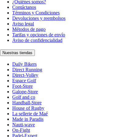
¿Quiénes somos?
Contáctanos
Términos y Condiciones
Devoluciones y reembolsos
Aviso legal
Métodos de pago
Tarifas y opciones de envío
Aviso de confidencialidad
Nuestras tiendas
Daily Bikers
Direct Running
Direct-Volley
Espace Golf
Foot-Store
Galope-Store
Golf and co
Handball-Store
House of Rugby
La sellerie de Maé
Made in Paradis
Nauti-wave
On-Fight
Padel-Expert