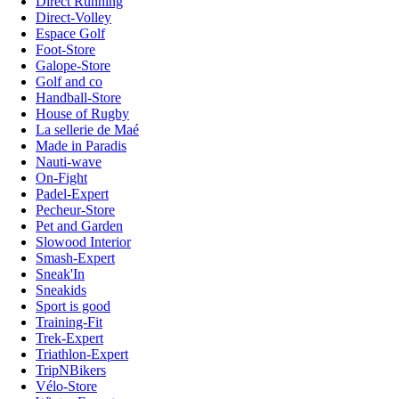
Direct Running
Direct-Volley
Espace Golf
Foot-Store
Galope-Store
Golf and co
Handball-Store
House of Rugby
La sellerie de Maé
Made in Paradis
Nauti-wave
On-Fight
Padel-Expert
Pecheur-Store
Pet and Garden
Slowood Interior
Smash-Expert
Sneak'In
Sneakids
Sport is good
Training-Fit
Trek-Expert
Triathlon-Expert
TripNBikers
Vélo-Store