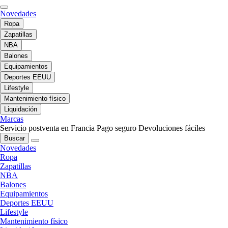
Novedades
Ropa
Zapatillas
NBA
Balones
Equipamientos
Deportes EEUU
Lifestyle
Mantenimiento físico
Liquidación
Marcas
Servicio postventa en Francia
Pago seguro
Devoluciones fáciles
Buscar
Novedades
Ropa
Zapatillas
NBA
Balones
Equipamientos
Deportes EEUU
Lifestyle
Mantenimiento físico