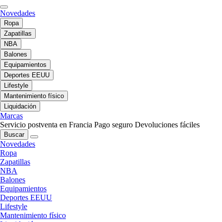
Novedades
Ropa
Zapatillas
NBA
Balones
Equipamientos
Deportes EEUU
Lifestyle
Mantenimiento físico
Liquidación
Marcas
Servicio postventa en Francia
Pago seguro
Devoluciones fáciles
Buscar
Novedades
Ropa
Zapatillas
NBA
Balones
Equipamientos
Deportes EEUU
Lifestyle
Mantenimiento físico