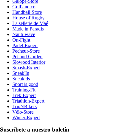
Galope-Store
Golf and co
Handball-Store
House of Rugby
La sellerie de Maé
Made in Paradis
Nauti-wave
On-Fight
Padel-Expert
Pecheur-Store
Pet and Garden
Slowood Interior
Smash-Expert
Sneak'In
Sneakids
Sport is good
Training-Fit
Trek-Expert
Triathlon-Expert
TripNBikers
Vélo-Store
Winter-Expert
Suscríbete a nuestro boletín