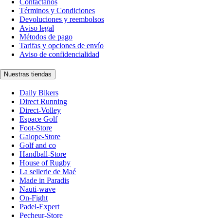
Contáctanos
Términos y Condiciones
Devoluciones y reembolsos
Aviso legal
Métodos de pago
Tarifas y opciones de envío
Aviso de confidencialidad
Nuestras tiendas
Daily Bikers
Direct Running
Direct-Volley
Espace Golf
Foot-Store
Galope-Store
Golf and co
Handball-Store
House of Rugby
La sellerie de Maé
Made in Paradis
Nauti-wave
On-Fight
Padel-Expert
Pecheur-Store