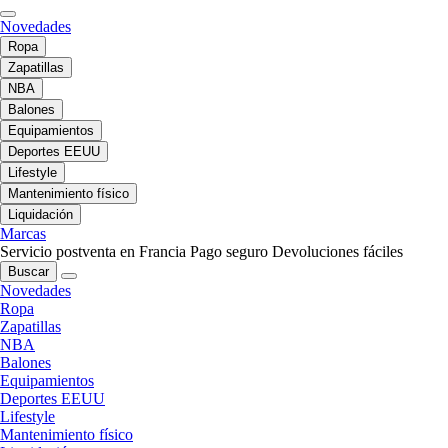
Novedades
Ropa
Zapatillas
NBA
Balones
Equipamientos
Deportes EEUU
Lifestyle
Mantenimiento físico
Liquidación
Marcas
Servicio postventa en Francia
Pago seguro
Devoluciones fáciles
Buscar
Novedades
Ropa
Zapatillas
NBA
Balones
Equipamientos
Deportes EEUU
Lifestyle
Mantenimiento físico