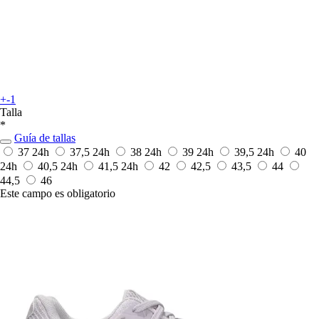
+-1
Talla
*
Guía de tallas
37
24h
37,5
24h
38
24h
39
24h
39,5
24h
40
24h
40,5
24h
41,5
24h
42
42,5
43,5
44
44,5
46
Este campo es obligatorio