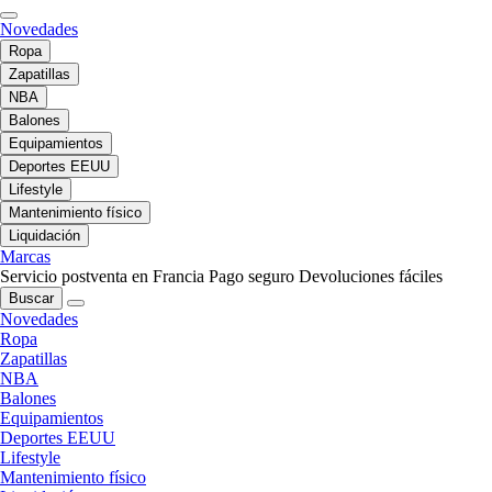
Novedades
Ropa
Zapatillas
NBA
Balones
Equipamientos
Deportes EEUU
Lifestyle
Mantenimiento físico
Liquidación
Marcas
Servicio postventa en Francia
Pago seguro
Devoluciones fáciles
Buscar
Novedades
Ropa
Zapatillas
NBA
Balones
Equipamientos
Deportes EEUU
Lifestyle
Mantenimiento físico