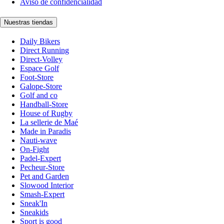
Aviso de confidencialidad
Nuestras tiendas
Daily Bikers
Direct Running
Direct-Volley
Espace Golf
Foot-Store
Galope-Store
Golf and co
Handball-Store
House of Rugby
La sellerie de Maé
Made in Paradis
Nauti-wave
On-Fight
Padel-Expert
Pecheur-Store
Pet and Garden
Slowood Interior
Smash-Expert
Sneak'In
Sneakids
Sport is good