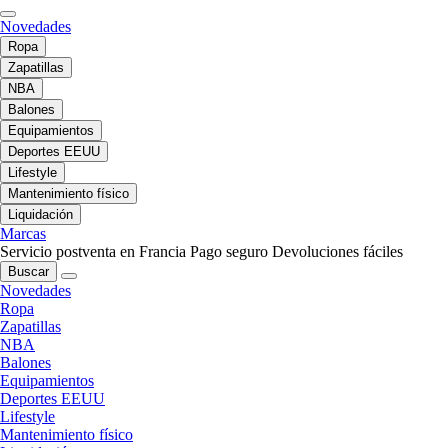
Novedades
Ropa
Zapatillas
NBA
Balones
Equipamientos
Deportes EEUU
Lifestyle
Mantenimiento físico
Liquidación
Marcas
Servicio postventa en Francia
Pago seguro
Devoluciones fáciles
Buscar
Novedades
Ropa
Zapatillas
NBA
Balones
Equipamientos
Deportes EEUU
Lifestyle
Mantenimiento físico