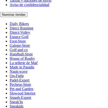
Tarifas y opciones de envío
Aviso de confidencialidad
Nuestras tiendas
Daily Bikers
Direct Running
Direct-Volley
Espace Golf
Foot-Store
Galope-Store
Golf and co
Handball-Store
House of Rugby
La sellerie de Maé
Made in Paradis
Nauti-wave
On-Fight
Padel-Expert
Pecheur-Store
Pet and Garden
Slowood Interior
Smash-Expert
Sneak'In
Sneakids