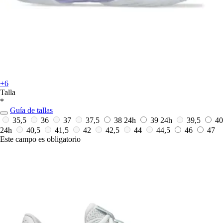
+6
Talla
*
Guía de tallas
35,5
36
37
37,5
38
24h
39
24h
39,5
40
24h
40,5
41,5
42
42,5
44
44,5
46
47
Este campo es obligatorio