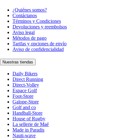
¿Quiénes somos?
Contáctanos
Términos y Condiciones
Devoluciones y reembolsos
Aviso legal
Métodos de pago
Tarifas y opciones de envío
Aviso de confidencialidad
Nuestras tiendas
Daily Bikers
Direct Running
Direct-Volley
Espace Golf
Foot-Store
Galope-Store
Golf and co
Handball-Store
House of Rugby
La sellerie de Maé
Made in Paradis
Nauti-wave