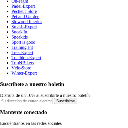
On-Fight
Padel-Expert
Pecheur-Store
Pet and Garden
Slowood Interior
Smash-Expert
Sneak'In
Sneakids
Sport is good
Training-Fit
Trek-Expert
Triathlon-Expert
TripNBikers
Vélo-Store
Winter-Expert
Suscríbete a nuestro boletín
Disfruta de un 10% al suscribirte a nuestro boletín
Suscribirse
Mantente conectado
Encuéntranos en las redes sociales