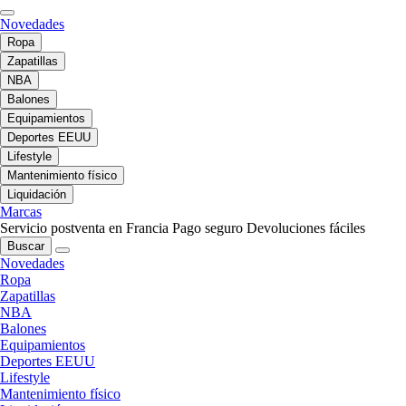
Novedades
Ropa
Zapatillas
NBA
Balones
Equipamientos
Deportes EEUU
Lifestyle
Mantenimiento físico
Liquidación
Marcas
Servicio postventa en Francia
Pago seguro
Devoluciones fáciles
Buscar
Novedades
Ropa
Zapatillas
NBA
Balones
Equipamientos
Deportes EEUU
Lifestyle
Mantenimiento físico