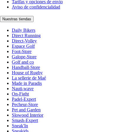
Tarifas y opciones de envío
Aviso de confidencialidad
Nuestras tiendas
Daily Bikers
Direct Running
Direct-Volley
Espace Golf
Foot-Store
Galope-Store
Golf and co
Handball-Store
House of Rugby
La sellerie de Maé
Made in Paradis
Nauti-wave
On-Fight
Padel-Expert
Pecheur-Store
Pet and Garden
Slowood Interior
Smash-Expert
Sneak'In
Sneakids