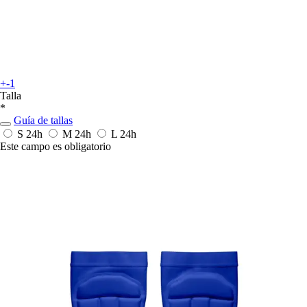
+-1
Talla
*
Guía de tallas
S
24h
M
24h
L
24h
Este campo es obligatorio