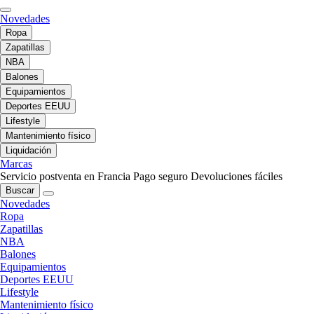
Novedades
Ropa
Zapatillas
NBA
Balones
Equipamientos
Deportes EEUU
Lifestyle
Mantenimiento físico
Liquidación
Marcas
Servicio postventa en Francia
Pago seguro
Devoluciones fáciles
Buscar
Novedades
Ropa
Zapatillas
NBA
Balones
Equipamientos
Deportes EEUU
Lifestyle
Mantenimiento físico