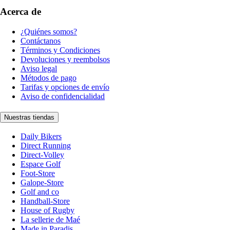
Acerca de
¿Quiénes somos?
Contáctanos
Términos y Condiciones
Devoluciones y reembolsos
Aviso legal
Métodos de pago
Tarifas y opciones de envío
Aviso de confidencialidad
Nuestras tiendas
Daily Bikers
Direct Running
Direct-Volley
Espace Golf
Foot-Store
Galope-Store
Golf and co
Handball-Store
House of Rugby
La sellerie de Maé
Made in Paradis