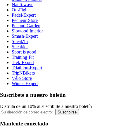
Nauti-wave
On-Fight
Padel-Expert
Pecheur-Store
Pet and Garden
Slowood Interior
Smash-Expert
Sneak'In
Sneakids
Sport is good
Training-Fit
Trek-Expert
Triathlon-Expert
TripNBikers
Vélo-Store
Winter-Expert
Suscríbete a nuestro boletín
Disfruta de un 10% al suscribirte a nuestro boletín
Suscribirse
Mantente conectado