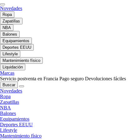
Novedades
Ropa
Zapatillas
NBA
Balones
Equipamientos
Deportes EEUU
Lifestyle
Mantenimiento físico
Liquidación
Marcas
Servicio postventa en Francia
Pago seguro
Devoluciones fáciles
Buscar
Novedades
Ropa
Zapatillas
NBA
Balones
Equipamientos
Deportes EEUU
Lifestyle
Mantenimiento físico