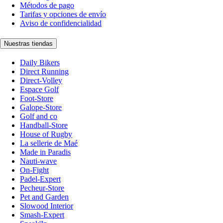
Métodos de pago
Tarifas y opciones de envío
Aviso de confidencialidad
Nuestras tiendas
Daily Bikers
Direct Running
Direct-Volley
Espace Golf
Foot-Store
Galope-Store
Golf and co
Handball-Store
House of Rugby
La sellerie de Maé
Made in Paradis
Nauti-wave
On-Fight
Padel-Expert
Pecheur-Store
Pet and Garden
Slowood Interior
Smash-Expert