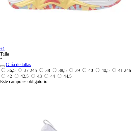
+1
Talla
*
Guía de tallas
36,5
37
24h
38
38,5
39
40
40,5
41
24h
42
42,5
43
44
44,5
Este campo es obligatorio