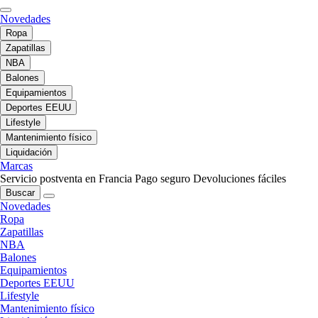
Novedades
Ropa
Zapatillas
NBA
Balones
Equipamientos
Deportes EEUU
Lifestyle
Mantenimiento físico
Liquidación
Marcas
Servicio postventa en Francia
Pago seguro
Devoluciones fáciles
Buscar
Novedades
Ropa
Zapatillas
NBA
Balones
Equipamientos
Deportes EEUU
Lifestyle
Mantenimiento físico