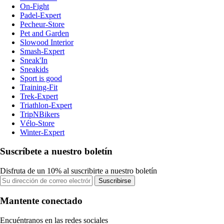
On-Fight
Padel-Expert
Pecheur-Store
Pet and Garden
Slowood Interior
Smash-Expert
Sneak'In
Sneakids
Sport is good
Training-Fit
Trek-Expert
Triathlon-Expert
TripNBikers
Vélo-Store
Winter-Expert
Suscríbete a nuestro boletín
Disfruta de un 10% al suscribirte a nuestro boletín
Suscribirse
Mantente conectado
Encuéntranos en las redes sociales