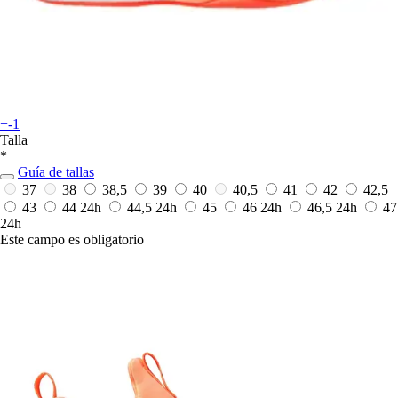
+-1
Talla
*
Guía de tallas
37
38
38,5
39
40
40,5
41
42
42,5
43
44
24h
44,5
24h
45
46
24h
46,5
24h
47
24h
Este campo es obligatorio