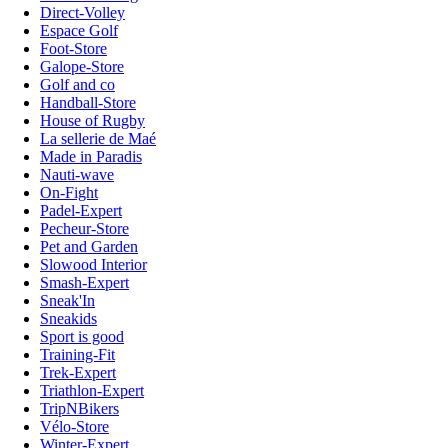
Direct-Volley
Espace Golf
Foot-Store
Galope-Store
Golf and co
Handball-Store
House of Rugby
La sellerie de Maé
Made in Paradis
Nauti-wave
On-Fight
Padel-Expert
Pecheur-Store
Pet and Garden
Slowood Interior
Smash-Expert
Sneak'In
Sneakids
Sport is good
Training-Fit
Trek-Expert
Triathlon-Expert
TripNBikers
Vélo-Store
Winter-Expert