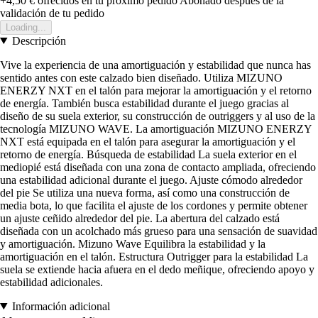
+4,50 €
ofrecidos en tu próximo pedido
Abonado después de la
validación de tu pedido
Loading...
Descripción
Vive la experiencia de una amortiguación y estabilidad que nunca has
sentido antes con este calzado bien diseñado. Utiliza MIZUNO
ENERZY NXT en el talón para mejorar la amortiguación y el retorno
de energía. También busca estabilidad durante el juego gracias al
diseño de su suela exterior, su construcción de outriggers y al uso de la
tecnología MIZUNO WAVE. La amortiguación MIZUNO ENERZY
NXT está equipada en el talón para asegurar la amortiguación y el
retorno de energía. Búsqueda de estabilidad La suela exterior en el
mediopié está diseñada con una zona de contacto ampliada, ofreciendo
una estabilidad adicional durante el juego. Ajuste cómodo alrededor
del pie Se utiliza una nueva forma, así como una construcción de
media bota, lo que facilita el ajuste de los cordones y permite obtener
un ajuste ceñido alrededor del pie. La abertura del calzado está
diseñada con un acolchado más grueso para una sensación de suavidad
y amortiguación. Mizuno Wave Equilibra la estabilidad y la
amortiguación en el talón. Estructura Outrigger para la estabilidad La
suela se extiende hacia afuera en el dedo meñique, ofreciendo apoyo y
estabilidad adicionales.
Información adicional