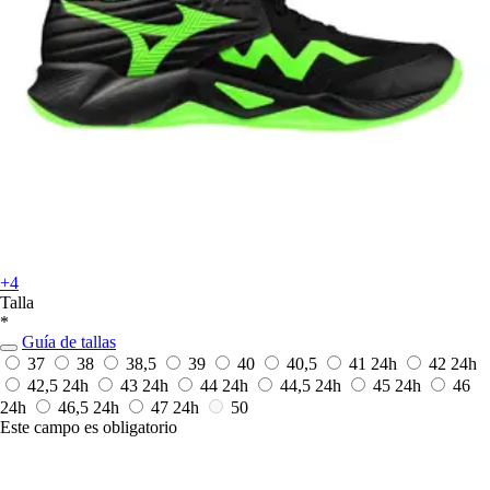
+4
Talla
*
Guía de tallas
37
38
38,5
39
40
40,5
41
24h
42
24h
42,5
24h
43
24h
44
24h
44,5
24h
45
24h
46
24h
46,5
24h
47
24h
50
Este campo es obligatorio