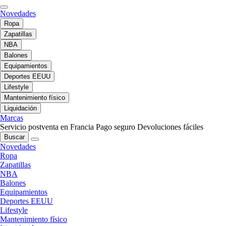
Novedades
Ropa
Zapatillas
NBA
Balones
Equipamientos
Deportes EEUU
Lifestyle
Mantenimiento físico
Liquidación
Marcas
Servicio postventa en Francia
Pago seguro
Devoluciones fáciles
Buscar
Novedades
Ropa
Zapatillas
NBA
Balones
Equipamientos
Deportes EEUU
Lifestyle
Mantenimiento físico