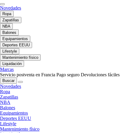
Novedades
Ropa
Zapatillas
NBA
Balones
Equipamientos
Deportes EEUU
Lifestyle
Mantenimiento físico
Liquidación
Marcas
Servicio postventa en Francia
Pago seguro
Devoluciones fáciles
Buscar
Novedades
Ropa
Zapatillas
NBA
Balones
Equipamientos
Deportes EEUU
Lifestyle
Mantenimiento físico