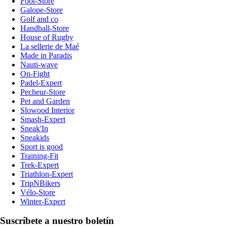
Foot-Store
Galope-Store
Golf and co
Handball-Store
House of Rugby
La sellerie de Maé
Made in Paradis
Nauti-wave
On-Fight
Padel-Expert
Pecheur-Store
Pet and Garden
Slowood Interior
Smash-Expert
Sneak'In
Sneakids
Sport is good
Training-Fit
Trek-Expert
Triathlon-Expert
TripNBikers
Vélo-Store
Winter-Expert
Suscríbete a nuestro boletín