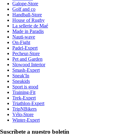
Galope-Store
Golf and co
Handball-Store
House of Rugby
La sellerie de Maé
Made in Paradis
Nauti-wave
On-Fight
Padel-Expert
Pecheur-Store
Pet and Garden
Slowood Interior
Smash-Expert
Sneak'In
Sneakids
Sport is good
Training-Fit
Trek-Expert
Triathlon-Expert
TripNBikers
Vélo-Store
Winter-Expert
Suscríbete a nuestro boletín