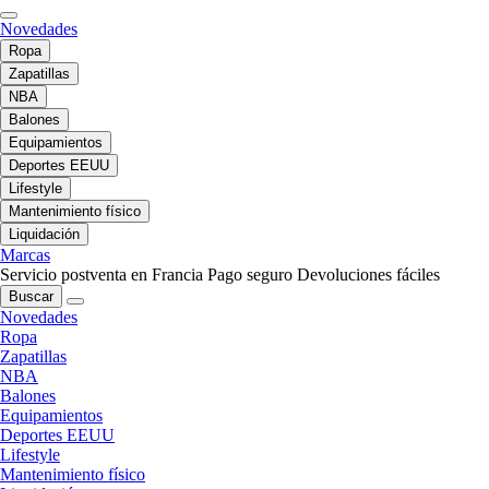
Novedades
Ropa
Zapatillas
NBA
Balones
Equipamientos
Deportes EEUU
Lifestyle
Mantenimiento físico
Liquidación
Marcas
Servicio postventa en Francia
Pago seguro
Devoluciones fáciles
Buscar
Novedades
Ropa
Zapatillas
NBA
Balones
Equipamientos
Deportes EEUU
Lifestyle
Mantenimiento físico