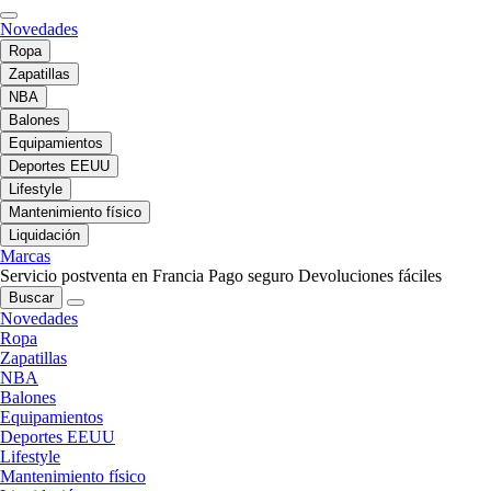
Novedades
Ropa
Zapatillas
NBA
Balones
Equipamientos
Deportes EEUU
Lifestyle
Mantenimiento físico
Liquidación
Marcas
Servicio postventa en Francia
Pago seguro
Devoluciones fáciles
Buscar
Novedades
Ropa
Zapatillas
NBA
Balones
Equipamientos
Deportes EEUU
Lifestyle
Mantenimiento físico