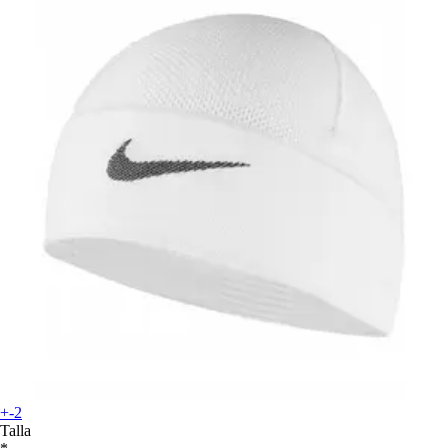
+-2
Talla