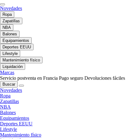
Novedades
Ropa
Zapatillas
NBA
Balones
Equipamientos
Deportes EEUU
Lifestyle
Mantenimiento físico
Liquidación
Marcas
Servicio postventa en Francia
Pago seguro
Devoluciones fáciles
Buscar
Novedades
Ropa
Zapatillas
NBA
Balones
Equipamientos
Deportes EEUU
Lifestyle
Mantenimiento físico