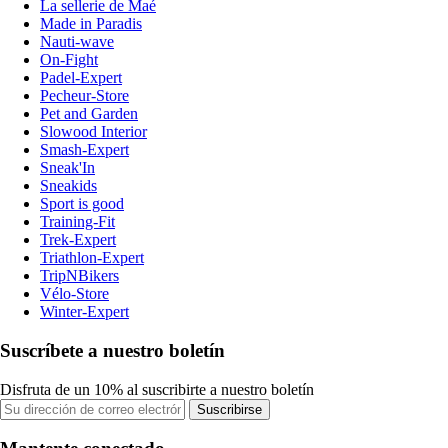
La sellerie de Maé
Made in Paradis
Nauti-wave
On-Fight
Padel-Expert
Pecheur-Store
Pet and Garden
Slowood Interior
Smash-Expert
Sneak'In
Sneakids
Sport is good
Training-Fit
Trek-Expert
Triathlon-Expert
TripNBikers
Vélo-Store
Winter-Expert
Suscríbete a nuestro boletín
Disfruta de un 10% al suscribirte a nuestro boletín
Suscribirse