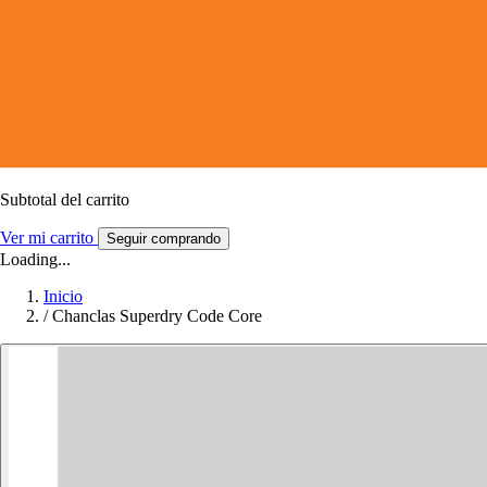
Subtotal del carrito
Ver mi carrito
Seguir comprando
Loading...
Inicio
/
Chanclas Superdry Code Core