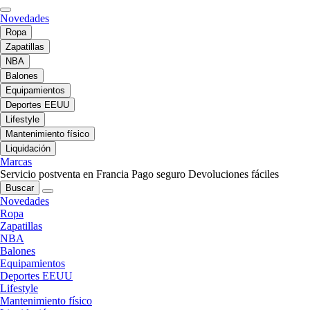
Novedades
Ropa
Zapatillas
NBA
Balones
Equipamientos
Deportes EEUU
Lifestyle
Mantenimiento físico
Liquidación
Marcas
Servicio postventa en Francia
Pago seguro
Devoluciones fáciles
Buscar
Novedades
Ropa
Zapatillas
NBA
Balones
Equipamientos
Deportes EEUU
Lifestyle
Mantenimiento físico