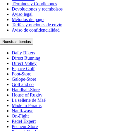
Términos y Condiciones
Devoluciones y reembolsos
Aviso legal
Métodos de pago
Tarifas y opciones de envío
Aviso de confidencialidad
Nuestras tiendas
Daily Bikers
Direct Running
Direct-Volley
Espace Golf
Foot-Store
Galope-Store
Golf and co
Handball-Store
House of Rugby
La sellerie de Maé
Made in Paradis
Nauti-wave
On-Fight
Padel-Expert
Pecheur-Store