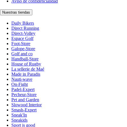
Aviso de confidencialidad
Nuestras tiendas
Daily Bikers
Direct Running
Direct-Volley
Espace Golf
Foot-Store
Galope-Store
Golf and co
Handball-Store
House of Rugby
La sellerie de Maé
Made in Paradis
Nauti-wave
On-Fight
Padel-Expert
Pecheur-Store
Pet and Garden
Slowood Interior
Smash-Expert
Sneak'In
Sneakids
Sport is good