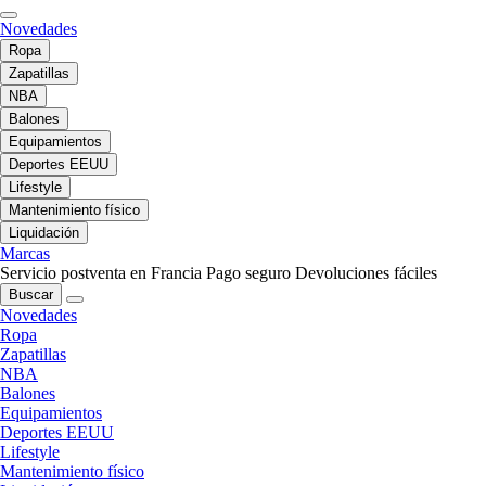
Novedades
Ropa
Zapatillas
NBA
Balones
Equipamientos
Deportes EEUU
Lifestyle
Mantenimiento físico
Liquidación
Marcas
Servicio postventa en Francia
Pago seguro
Devoluciones fáciles
Buscar
Novedades
Ropa
Zapatillas
NBA
Balones
Equipamientos
Deportes EEUU
Lifestyle
Mantenimiento físico