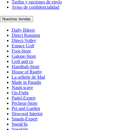
Tarifas y opciones de envío
Aviso de confidencialidad
Nuestras tiendas
Daily Bikers
Direct Running
Direct-Volley
Espace Golf
Foot-Store
Galope-Store
Golf and co
Handball-Store
House of Rugby
La sellerie de Maé
Made in Paradis
Nauti-wave
On-Fight
Padel-Expert
Pecheur-Store
Pet and Garden
Slowood Interior
Smash-Expert
Sneak'In
Sneakids