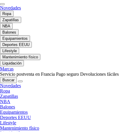
Novedades
Ropa
Zapatillas
NBA
Balones
Equipamientos
Deportes EEUU
Lifestyle
Mantenimiento físico
Liquidación
Marcas
Servicio postventa en Francia
Pago seguro
Devoluciones fáciles
Buscar
Novedades
Ropa
Zapatillas
NBA
Balones
Equipamientos
Deportes EEUU
Lifestyle
Mantenimiento físico