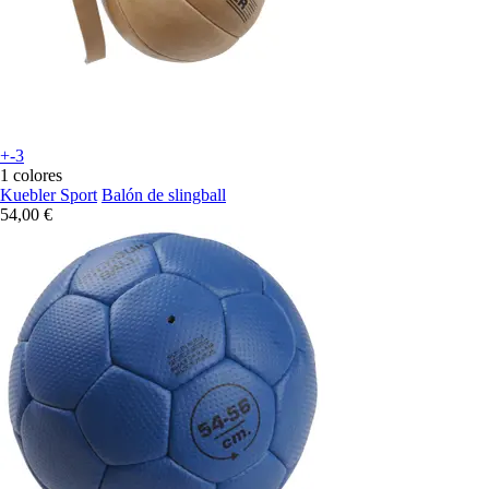
+-3
1 colores
Kuebler Sport
Balón de slingball
54,00 €