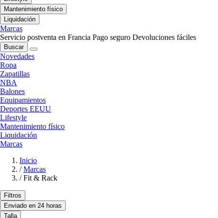
Mantenimiento físico
Liquidación
Marcas
Servicio postventa en Francia
Pago seguro
Devoluciones fáciles
Buscar
Novedades
Ropa
Zapatillas
NBA
Balones
Equipamientos
Deportes EEUU
Lifestyle
Mantenimiento físico
Liquidación
Marcas
Inicio
/
Marcas
/
Fit & Rack
Filtros
Enviado en 24 horas
Talla