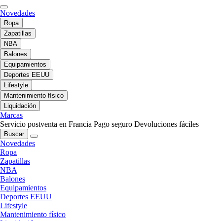
Novedades
Ropa
Zapatillas
NBA
Balones
Equipamientos
Deportes EEUU
Lifestyle
Mantenimiento físico
Liquidación
Marcas
Servicio postventa en Francia
Pago seguro
Devoluciones fáciles
Buscar
Novedades
Ropa
Zapatillas
NBA
Balones
Equipamientos
Deportes EEUU
Lifestyle
Mantenimiento físico