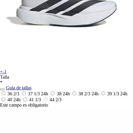
+-1
Talla
*
Guía de tallas
36 2/3
37 1/3
24h
38
24h
38 2/3
24h
39 1/3
24h
40
24h
41 1/3
44 2/3
Este campo es obligatorio