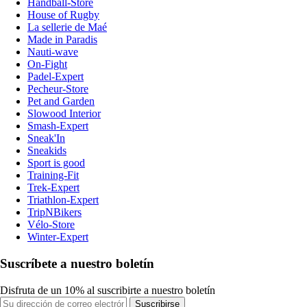
Handball-Store
House of Rugby
La sellerie de Maé
Made in Paradis
Nauti-wave
On-Fight
Padel-Expert
Pecheur-Store
Pet and Garden
Slowood Interior
Smash-Expert
Sneak'In
Sneakids
Sport is good
Training-Fit
Trek-Expert
Triathlon-Expert
TripNBikers
Vélo-Store
Winter-Expert
Suscríbete a nuestro boletín
Disfruta de un 10% al suscribirte a nuestro boletín
Suscribirse