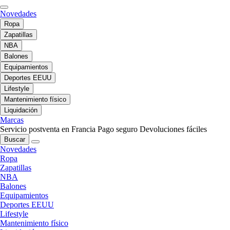
Novedades
Ropa
Zapatillas
NBA
Balones
Equipamientos
Deportes EEUU
Lifestyle
Mantenimiento físico
Liquidación
Marcas
Servicio postventa en Francia
Pago seguro
Devoluciones fáciles
Buscar
Novedades
Ropa
Zapatillas
NBA
Balones
Equipamientos
Deportes EEUU
Lifestyle
Mantenimiento físico