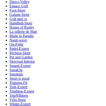
Direct-Volley
Espace Golf
Foot-Store
Galope-Store
Golf and co
Handball-Store
House of Rugby
La sellerie de Maé
Made in Paradis
Nauti-wave
On-Fight
Padel-Expert
Pecheur-Store
Pet and Garden
Slowood Interior
Smash-Expert
Sneak'In
Sneakids
Sport is good
Training-Fit
Trek-Expert
Triathlon-Expert
TripNBikers
Vélo-Store
Winter-Expert