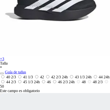
+3
Talla
*
Guía de tallas
40 2/3
41 1/3
42
42 2/3
24h
43 1/3
24h
44
24h
44 2/3
45 1/3
24h
46
46 2/3
24h
48
48 2/3
50
Este campo es obligatorio