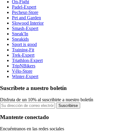
On-Fight
Padel-Expert
Pecheur-Store
Pet and Garden
Slowood Interior
Smash-Expert
Sneak'In
Sneakids
Sport is good
Training-Fit
Trek-Expert
Triathlon-Expert
TripNBikers
Vélo-Store
Winter-Expert
Suscríbete a nuestro boletín
Disfruta de un 10% al suscribirte a nuestro boletín
Suscribirse
Mantente conectado
Encuéntranos en las redes sociales