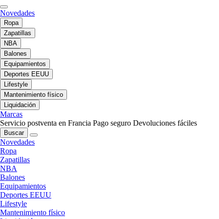
Novedades
Ropa
Zapatillas
NBA
Balones
Equipamientos
Deportes EEUU
Lifestyle
Mantenimiento físico
Liquidación
Marcas
Servicio postventa en Francia
Pago seguro
Devoluciones fáciles
Buscar
Novedades
Ropa
Zapatillas
NBA
Balones
Equipamientos
Deportes EEUU
Lifestyle
Mantenimiento físico