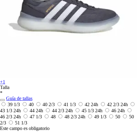
+1
Talla
*
Guía de tallas
39 1/3
40
40 2/3
41 1/3
42
24h
42 2/3
24h
43 1/3
24h
44
24h
44 2/3
24h
45 1/3
24h
46
24h
46 2/3
24h
47 1/3
48
48 2/3
24h
49 1/3
50
50
2/3
51 1/3
Este campo es obligatorio