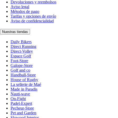
Devoluciones y reembolsos
Aviso legal
Métodos de pago
Tarifas y opciones de envío
Aviso de confidencialidad
Nuestras tiendas
Daily Bikers
Direct Running
Direct-Volley
Espace Golf
Foot-Store
Galope-Store
Golf and co
Handball-Store
House of Rugby
La sellerie de Maé
Made in Paradis
Nauti-wave
On-Fight
Padel-Expert
Pecheur-Store
Pet and Garden
Slowood Interior