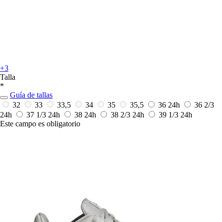
+3
Talla
*
Guía de tallas
32
33
33,5
34
35
35,5
36
24h
36 2/3
24h
37 1/3
24h
38
24h
38 2/3
24h
39 1/3
24h
Este campo es obligatorio