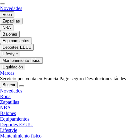
Novedades
Ropa
Zapatillas
NBA
Balones
Equipamientos
Deportes EEUU
Lifestyle
Mantenimiento físico
Liquidación
Marcas
Servicio postventa en Francia
Pago seguro
Devoluciones fáciles
Buscar
Novedades
Ropa
Zapatillas
NBA
Balones
Equipamientos
Deportes EEUU
Lifestyle
Mantenimiento físico