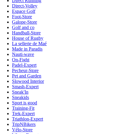
Direct Running
Direct-Volley
Espace Golf
Foot-Store
Galope-Store
Golf and co
Handball-Store
House of Rugby
La sellerie de Maé
Made in Paradis
Nauti-wave
On-Fight
Padel-Expert
Pecheur-Store
Pet and Garden
Slowood Interior
Smash-Expert
Sneak'In
Sneakids
Sport is good
Training-Fit
Trek-Expert
Triathlon-Expert
TripNBikers
Vélo-Store