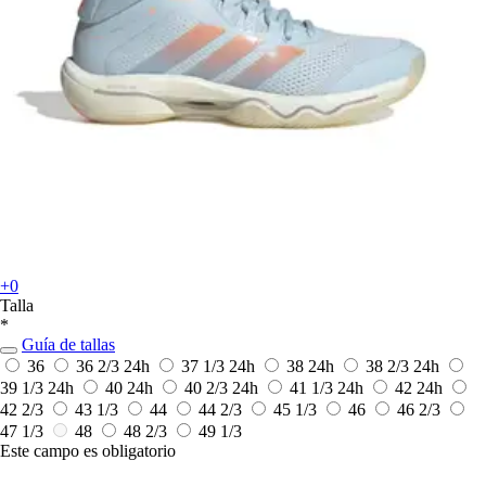
+0
Talla
*
Guía de tallas
36
36 2/3
24h
37 1/3
24h
38
24h
38 2/3
24h
39 1/3
24h
40
24h
40 2/3
24h
41 1/3
24h
42
24h
42 2/3
43 1/3
44
44 2/3
45 1/3
46
46 2/3
47 1/3
48
48 2/3
49 1/3
Este campo es obligatorio