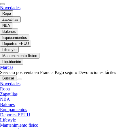
Novedades
Ropa
Zapatillas
NBA
Balones
Equipamientos
Deportes EEUU
Lifestyle
Mantenimiento físico
Liquidación
Marcas
Servicio postventa en Francia
Pago seguro
Devoluciones fáciles
Buscar
Novedades
Ropa
Zapatillas
NBA
Balones
Equipamientos
Deportes EEUU
Lifestyle
Mantenimiento físico