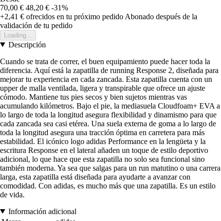
70,00 €
48,20 €
-31%
+2,41 €
ofrecidos en tu próximo pedido
Abonado después de la
validación de tu pedido
Loading...
Descripción
Cuando se trata de correr, el buen equipamiento puede hacer toda la
diferencia. Aquí está la zapatilla de running Response 2, diseñada para
mejorar tu experiencia en cada zancada. Esta zapatilla cuenta con un
upper de malla ventilada, ligera y transpirable que ofrece un ajuste
cómodo. Mantiene tus pies secos y bien sujetos mientras vas
acumulando kilómetros. Bajo el pie, la mediasuela Cloudfoam+ EVA a
lo largo de toda la longitud asegura flexibilidad y dinamismo para que
cada zancada sea casi etérea. Una suela externa de goma a lo largo de
toda la longitud asegura una tracción óptima en carretera para más
estabilidad. El icónico logo adidas Performance en la lengüeta y la
escritura Response en el lateral añaden un toque de estilo deportivo
adicional, lo que hace que esta zapatilla no solo sea funcional sino
también moderna. Ya sea que salgas para un run matutino o una carrera
larga, esta zapatilla está diseñada para ayudarte a avanzar con
comodidad. Con adidas, es mucho más que una zapatilla. Es un estilo
de vida.
Información adicional