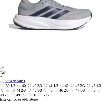
+7
Talla
*
Guía de tallas
39 1/3
40
40 2/3
41 1/3
42
42 2/3
43 1/3
44
44 2/3
45 1/3
46
46 2/3
47 1/3
48
48 2/3
49 1/3
50
50 2/3
Este campo es obligatorio