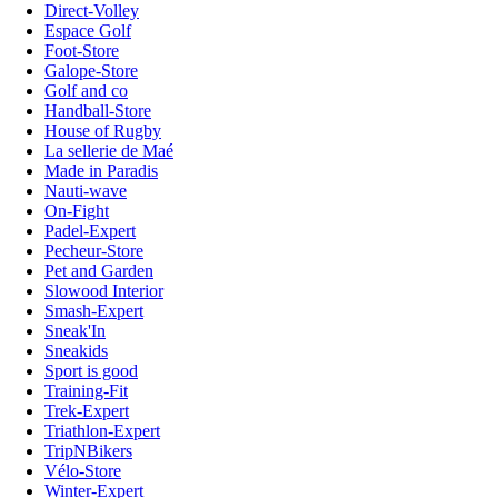
Direct-Volley
Espace Golf
Foot-Store
Galope-Store
Golf and co
Handball-Store
House of Rugby
La sellerie de Maé
Made in Paradis
Nauti-wave
On-Fight
Padel-Expert
Pecheur-Store
Pet and Garden
Slowood Interior
Smash-Expert
Sneak'In
Sneakids
Sport is good
Training-Fit
Trek-Expert
Triathlon-Expert
TripNBikers
Vélo-Store
Winter-Expert