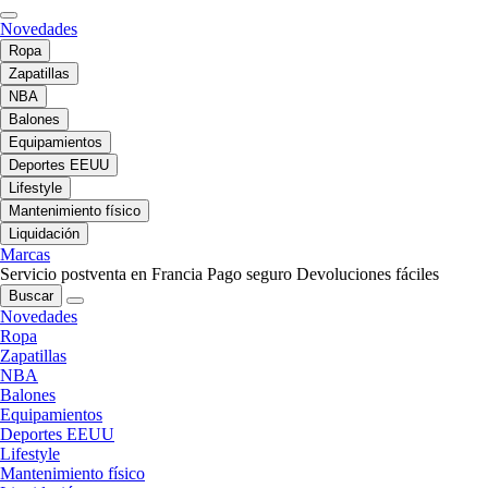
Novedades
Ropa
Zapatillas
NBA
Balones
Equipamientos
Deportes EEUU
Lifestyle
Mantenimiento físico
Liquidación
Marcas
Servicio postventa en Francia
Pago seguro
Devoluciones fáciles
Buscar
Novedades
Ropa
Zapatillas
NBA
Balones
Equipamientos
Deportes EEUU
Lifestyle
Mantenimiento físico