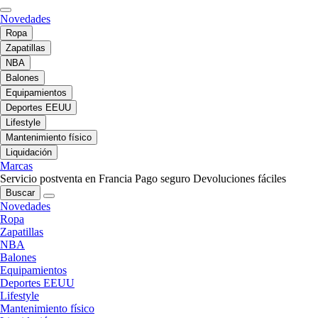
Novedades
Ropa
Zapatillas
NBA
Balones
Equipamientos
Deportes EEUU
Lifestyle
Mantenimiento físico
Liquidación
Marcas
Servicio postventa en Francia
Pago seguro
Devoluciones fáciles
Buscar
Novedades
Ropa
Zapatillas
NBA
Balones
Equipamientos
Deportes EEUU
Lifestyle
Mantenimiento físico