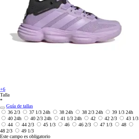
+6
Talla
*
Guía de tallas
36 2/3
37 1/3
24h
38
24h
38 2/3
24h
39 1/3
24h
40
24h
40 2/3
24h
41 1/3
24h
42
42 2/3
43 1/3
44
44 2/3
45 1/3
46
46 2/3
47 1/3
48
48 2/3
49 1/3
Este campo es obligatorio