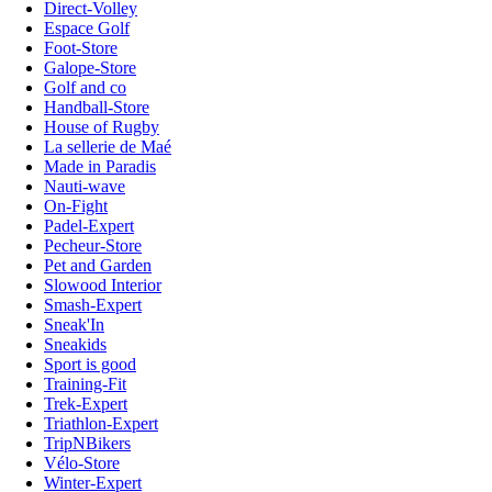
Direct-Volley
Espace Golf
Foot-Store
Galope-Store
Golf and co
Handball-Store
House of Rugby
La sellerie de Maé
Made in Paradis
Nauti-wave
On-Fight
Padel-Expert
Pecheur-Store
Pet and Garden
Slowood Interior
Smash-Expert
Sneak'In
Sneakids
Sport is good
Training-Fit
Trek-Expert
Triathlon-Expert
TripNBikers
Vélo-Store
Winter-Expert