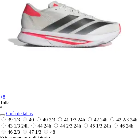
+8
Talla
*
Guía de tallas
39 1/3
40
40 2/3
41 1/3
24h
42
24h
42 2/3
24h
43 1/3
24h
44
24h
44 2/3
24h
45 1/3
24h
46
24h
46 2/3
47 1/3
48
Este campo es obligatorio