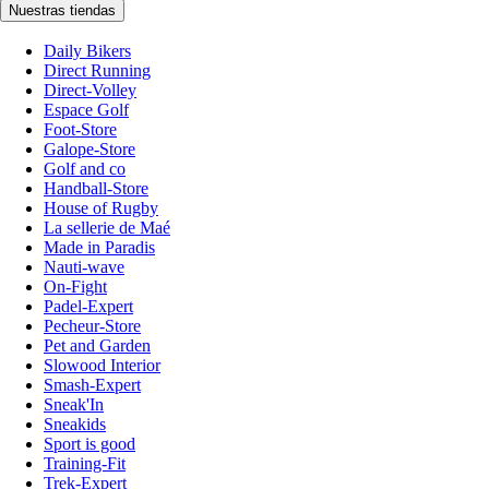
Nuestras tiendas
Daily Bikers
Direct Running
Direct-Volley
Espace Golf
Foot-Store
Galope-Store
Golf and co
Handball-Store
House of Rugby
La sellerie de Maé
Made in Paradis
Nauti-wave
On-Fight
Padel-Expert
Pecheur-Store
Pet and Garden
Slowood Interior
Smash-Expert
Sneak'In
Sneakids
Sport is good
Training-Fit
Trek-Expert