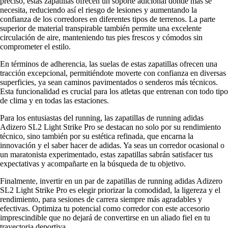
preciso, estas zapatillas ofrecen un soporte adicional donde más se
necesita, reduciendo así el riesgo de lesiones y aumentando la
confianza de los corredores en diferentes tipos de terrenos. La parte
superior de material transpirable también permite una excelente
circulación de aire, manteniendo tus pies frescos y cómodos sin
comprometer el estilo.
En términos de adherencia, las suelas de estas zapatillas ofrecen una
tracción excepcional, permitiéndote moverte con confianza en diversas
superficies, ya sean caminos pavimentados o senderos más técnicos.
Esta funcionalidad es crucial para los atletas que entrenan con todo tipo
de clima y en todas las estaciones.
Para los entusiastas del running, las zapatillas de running adidas
Adizero SL2 Light Strike Pro se destacan no solo por su rendimiento
técnico, sino también por su estética refinada, que encarna la
innovación y el saber hacer de adidas. Ya seas un corredor ocasional o
un maratonista experimentado, estas zapatillas sabrán satisfacer tus
expectativas y acompañarte en la búsqueda de tu objetivo.
Finalmente, invertir en un par de zapatillas de running adidas Adizero
SL2 Light Strike Pro es elegir priorizar la comodidad, la ligereza y el
rendimiento, para sesiones de carrera siempre más agradables y
efectivas. Optimiza tu potencial como corredor con este accesorio
imprescindible que no dejará de convertirse en un aliado fiel en tu
trayectoria deportiva.