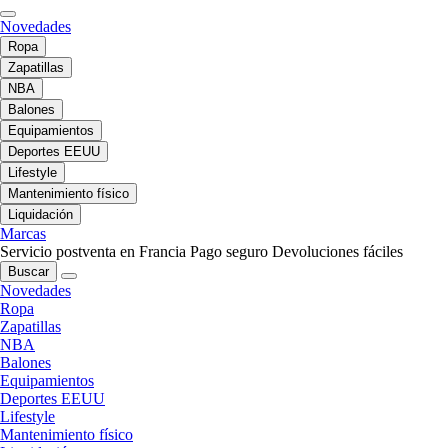
Novedades
Ropa
Zapatillas
NBA
Balones
Equipamientos
Deportes EEUU
Lifestyle
Mantenimiento físico
Liquidación
Marcas
Servicio postventa en Francia
Pago seguro
Devoluciones fáciles
Buscar
Novedades
Ropa
Zapatillas
NBA
Balones
Equipamientos
Deportes EEUU
Lifestyle
Mantenimiento físico