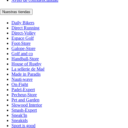
Aviso de confidencialidad
Nuestras tiendas
Daily Bikers
Direct Running
Direct-Volley
Espace Golf
Foot-Store
Galope-Store
Golf and co
Handball-Store
House of Rugby
La sellerie de Maé
Made in Paradis
Nauti-wave
On-Fight
Padel-Expert
Pecheur-Store
Pet and Garden
Slowood Interior
Smash-Expert
Sneak'In
Sneakids
Sport is good