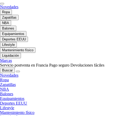
Novedades
Ropa
Zapatillas
NBA
Balones
Equipamientos
Deportes EEUU
Lifestyle
Mantenimiento físico
Liquidación
Marcas
Servicio postventa en Francia
Pago seguro
Devoluciones fáciles
Buscar
Novedades
Ropa
Zapatillas
NBA
Balones
Equipamientos
Deportes EEUU
Lifestyle
Mantenimiento físico