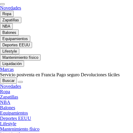
Novedades
Ropa
Zapatillas
NBA
Balones
Equipamientos
Deportes EEUU
Lifestyle
Mantenimiento físico
Liquidación
Marcas
Servicio postventa en Francia
Pago seguro
Devoluciones fáciles
Buscar
Novedades
Ropa
Zapatillas
NBA
Balones
Equipamientos
Deportes EEUU
Lifestyle
Mantenimiento físico