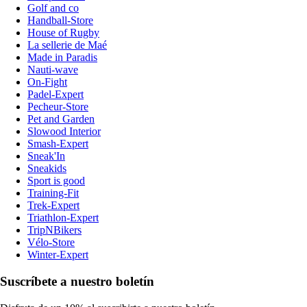
Golf and co
Handball-Store
House of Rugby
La sellerie de Maé
Made in Paradis
Nauti-wave
On-Fight
Padel-Expert
Pecheur-Store
Pet and Garden
Slowood Interior
Smash-Expert
Sneak'In
Sneakids
Sport is good
Training-Fit
Trek-Expert
Triathlon-Expert
TripNBikers
Vélo-Store
Winter-Expert
Suscríbete a nuestro boletín