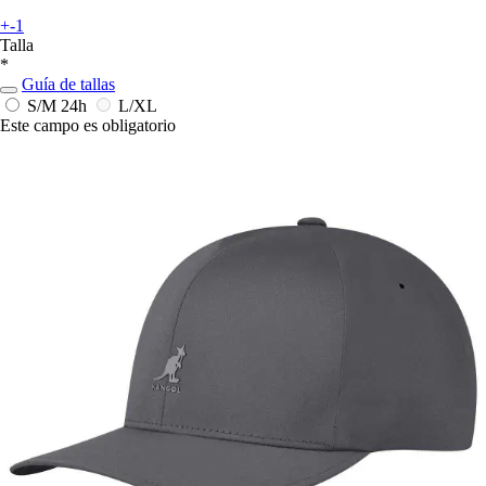
+-1
Talla
*
Guía de tallas
S/M
24h
L/XL
Este campo es obligatorio