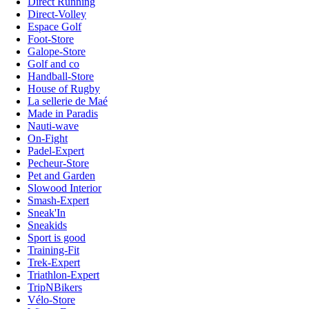
Direct Running
Direct-Volley
Espace Golf
Foot-Store
Galope-Store
Golf and co
Handball-Store
House of Rugby
La sellerie de Maé
Made in Paradis
Nauti-wave
On-Fight
Padel-Expert
Pecheur-Store
Pet and Garden
Slowood Interior
Smash-Expert
Sneak'In
Sneakids
Sport is good
Training-Fit
Trek-Expert
Triathlon-Expert
TripNBikers
Vélo-Store