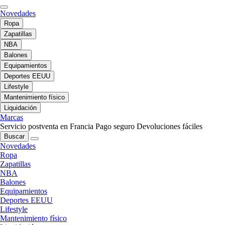
Novedades
Ropa
Zapatillas
NBA
Balones
Equipamientos
Deportes EEUU
Lifestyle
Mantenimiento físico
Liquidación
Marcas
Servicio postventa en Francia
Pago seguro
Devoluciones fáciles
Buscar
Novedades
Ropa
Zapatillas
NBA
Balones
Equipamientos
Deportes EEUU
Lifestyle
Mantenimiento físico